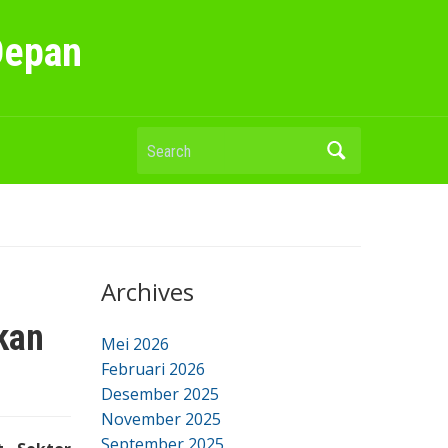
Depan
Search
Archives
kan
Mei 2026
Februari 2026
Desember 2025
November 2025
September 2025