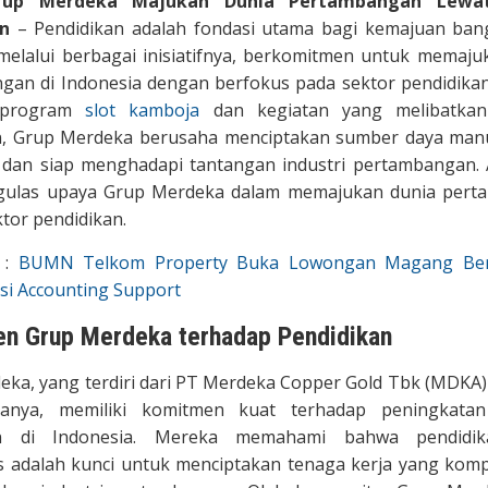
rup Merdeka Majukan Dunia Pertambangan Lewat
n
– Pendidikan adalah fondasi utama bagi kemajuan ban
melalui berbagai inisiatifnya, berkomitmen untuk memaju
gan di Indonesia dengan berfokus pada sektor pendidika
 program
slot kamboja
dan kegiatan yang melibatkan 
n, Grup Merdeka berusaha menciptakan sumber daya man
dan siap menghadapi tantangan industri pertambangan. Ar
ulas upaya Grup Merdeka dalam memajukan dunia pert
ktor pendidikan.
 :
BUMN Telkom Property Buka Lowongan Magang Berse
si Accounting Support
n Grup Merdeka terhadap Pendidikan
ka, yang terdiri dari PT Merdeka Copper Gold Tbk (MDKA) 
anya, memiliki komitmen kuat terhadap peningkatan 
an di Indonesia. Mereka memahami bahwa pendidi
as adalah kunci untuk menciptakan tenaga kerja yang kom