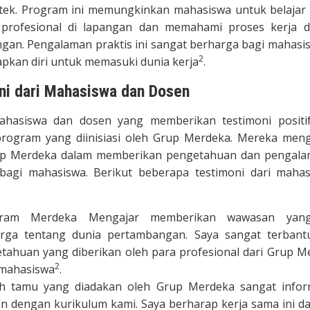
ktek. Program ini memungkinkan mahasiswa untuk belajar
 profesional di lapangan dan memahami proses kerja di
gan. Pengalaman praktis ini sangat berharga bagi mahasi
2
pkan diri untuk memasuki dunia kerja
.
ni dari Mahasiswa dan Dosen
hasiswa dan dosen yang memberikan testimoni positi
rogram yang diinisiasi oleh Grup Merdeka. Mereka meng
p Merdeka dalam memberikan pengetahuan dan pengala
bagi mahasiswa. Berikut beberapa testimoni dari maha
gram Merdeka Mengajar memberikan wawasan yan
rga tentang dunia pertambangan. Saya sangat terban
tahuan yang diberikan oleh para profesional dari Grup Me
2
 mahasiswa
.
ah tamu yang diadakan oleh Grup Merdeka sangat infor
an dengan kurikulum kami. Saya berharap kerja sama ini da