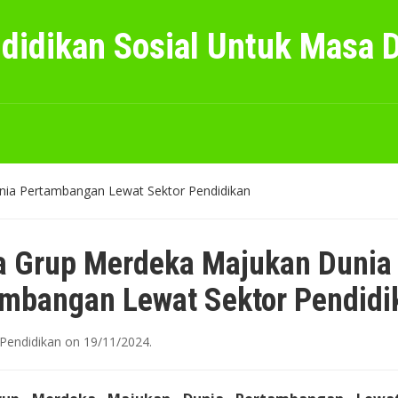
didikan Sosial Untuk Masa 
ia Pertambangan Lewat Sektor Pendidikan
a Grup Merdeka Majukan Dunia
mbangan Lewat Sektor Pendidi
Pendidikan
on
19/11/2024
.