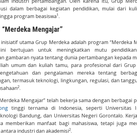
dalam industri pertambangan. Oleh karena itu, Grup Merd
busi dalam berbagai kegiatan pendidikan, mulai dari kul
1
hingga program beasiswa
.
 “Merdeka Mengajar”
u inisiatif utama Grup Merdeka adalah program “Merdeka M
ini bertujuan untuk meningkatkan mutu pendidika
n gambaran nyata tentang dunia pertambangan kepada m
uliah umum dan kuliah tamu, para profesional dari Gru
pengetahuan dan pengalaman mereka tentang berbag
gan, termasuk teknologi, lingkungan, regulasi, dan tangg
2
rusahaan
.
Merdeka Mengajar” telah bekerja sama dengan berbagai 
ong
tinggi ternama di Indonesia, seperti Universitas I
eknologi Bandung, dan Universitas Negeri Gorontalo. Kerja
ya memberikan manfaat bagi mahasiswa, tetapi juga m
2
ntara industri dan akademisi
.