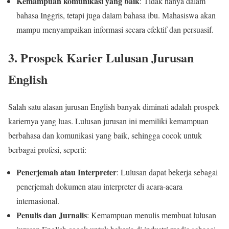
Kemampuan komunikasi yang baik
: Tidak hanya dalam
bahasa Inggris, tetapi juga dalam bahasa ibu. Mahasiswa akan
mampu menyampaikan informasi secara efektif dan persuasif.
3. Prospek Karier Lulusan Jurusan
English
Salah satu alasan jurusan English banyak diminati adalah prospek
kariernya yang luas. Lulusan jurusan ini memiliki kemampuan
berbahasa dan komunikasi yang baik, sehingga cocok untuk
berbagai profesi, seperti:
Penerjemah atau Interpreter
: Lulusan dapat bekerja sebagai
penerjemah dokumen atau interpreter di acara-acara
internasional.
Penulis dan Jurnalis
: Kemampuan menulis membuat lulusan