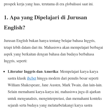
prospek kerja yang luas, terutama di era globalisasi saat ini.
1. Apa yang Dipelajari di Jurusan
English?
Jurusan English bukan hanya tentang belajar bahasa Inggris,
tetapi lebih dalam dari itu. Mahasiswa akan mempelajari berbagai
aspek yang berkaitan dengan bahasa dan budaya berbahasa
Inggris, seperti:
Literatur Inggris dan Amerika
: Mempelajari karya-karya
sastra klasik
ibcbet
hingga modern dari penulis besar seperti
William Shakespeare, Jane Austen, Mark Twain, dan lain-lain.
Selain memahami karya-karya ini, mahasiswa juga di ajarkan
untuk menganalisis, menginterpretasi, dan memahami konteks
sejarah serta budaya yang melatarbelakangi karya sastra