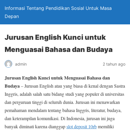
Informasi Tentang Pendidikan Sosial Untuk Masa
Depan
Jurusan English Kunci untuk
Menguasai Bahasa dan Budaya
admin
2 tahun ago
Jurusan English Kunci untuk Menguasai Bahasa dan
Budaya
– Jurusan English atau yang biasa di kenal dengan Sastra
Inggris, adalah salah satu bidang studi yang populer di universitas
dan perguruan tinggi di seluruh dunia. Jurusan ini menawarkan
pemahaman mendalam tentang bahasa Inggris, literatur, budaya,
dan keterampilan komunikasi. Di Indonesia, jurusan ini juga
banyak diminati karena dianggap
slot deposit 10rb
memiliki