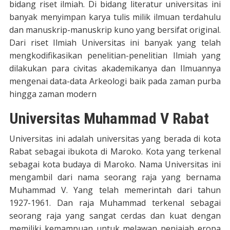
bidang riset ilmiah. Di bidang literatur universitas ini
banyak menyimpan karya tulis milik ilmuan terdahulu
dan manuskrip-manuskrip kuno yang bersifat original.
Dari riset Ilmiah Universitas ini banyak yang telah
mengkodifikasikan penelitian-penelitian Ilmiah yang
dilakukan para civitas akademikanya dan Ilmuannya
mengenai data-data Arkeologi baik pada zaman purba
hingga zaman modern
Universitas Muhammad V Rabat
Universitas ini adalah universitas yang berada di kota
Rabat sebagai ibukota di Maroko. Kota yang terkenal
sebagai kota budaya di Maroko. Nama Universitas ini
mengambil dari nama seorang raja yang bernama
Muhammad V. Yang telah memerintah dari tahun
1927-1961. Dan raja Muhammad terkenal sebagai
seorang raja yang sangat cerdas dan kuat dengan
memiliki kemampuan untuk melawan penjajah eropa