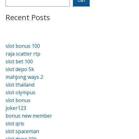
Cari
Recent Posts
slot bonus 100
raja scatter rtp
slot bet 100
slot depo 5k
mahjong ways 2
slot thailand
slot olympus
slot bonus
joker123
bonus new member
slot qris
slot spaceman