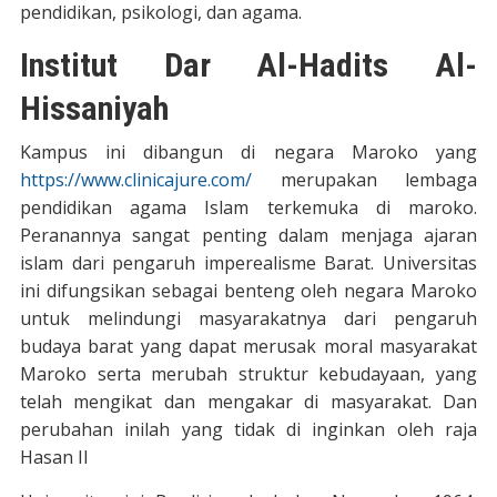
pendidikan, psikologi, dan agama.
Institut Dar Al-Hadits Al-
Hissaniyah
Kampus ini dibangun di negara Maroko yang
https://www.clinicajure.com/
merupakan lembaga
pendidikan agama Islam terkemuka di maroko.
Peranannya sangat penting dalam menjaga ajaran
islam dari pengaruh imperealisme Barat. Universitas
ini difungsikan sebagai benteng oleh negara Maroko
untuk melindungi masyarakatnya dari pengaruh
budaya barat yang dapat merusak moral masyarakat
Maroko serta merubah struktur kebudayaan, yang
telah mengikat dan mengakar di masyarakat. Dan
perubahan inilah yang tidak di inginkan oleh raja
Hasan II