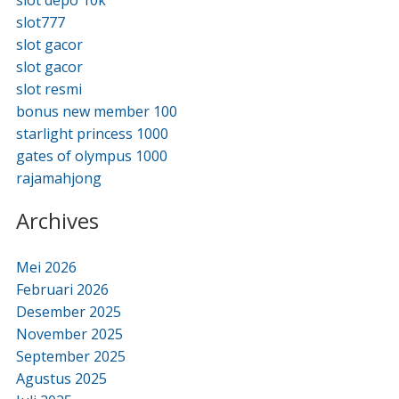
slot depo 10k
slot777
slot gacor
slot gacor
slot resmi
bonus new member 100
starlight princess 1000
gates of olympus 1000
rajamahjong
Archives
Mei 2026
Februari 2026
Desember 2025
November 2025
September 2025
Agustus 2025