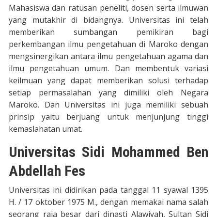
Mahasiswa dan ratusan peneliti, dosen serta ilmuwan
yang mutakhir di bidangnya. Universitas ini telah
memberikan sumbangan pemikiran bagi
perkembangan ilmu pengetahuan di Maroko dengan
mengsinergikan antara ilmu pengetahuan agama dan
ilmu pengetahuan umum. Dan membentuk variasi
keilmuan yang dapat memberikan solusi terhadap
setiap permasalahan yang dimiliki oleh Negara
Maroko. Dan Universitas ini juga memiliki sebuah
prinsip yaitu berjuang untuk menjunjung tinggi
kemaslahatan umat.
Universitas Sidi Mohammed Ben
Abdellah Fes
Universitas ini didirikan pada tanggal 11 syawal 1395
H. / 17 oktober 1975 M., dengan memakai nama salah
seorang raja besar dari dinasti Alawiyah, Sultan Sidi