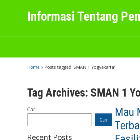
Informasi Tentang Pen
Home
»
Posts tagged 'SMAN 1 Yogyakarta'
Tag Archives:
SMAN 1 Yo
Mau M
Cari
Cari
Terba
Recent Posts
Fasili