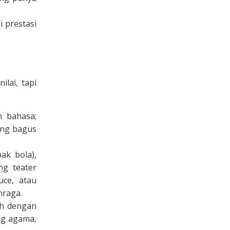
 prestasi
lai, tapi
m bahasa;
yang bagus
pak bola),
ng teater
uce, atau
hraga.
ah dengan
ang agama,