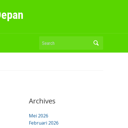
Depan
Search
Archives
Mei 2026
Februari 2026