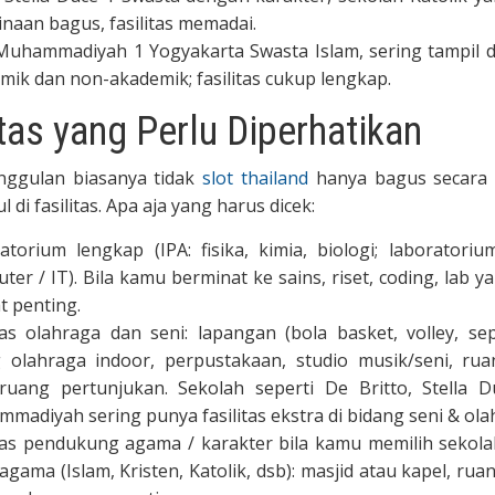
naan bagus, fasilitas memadai.
uhammadiyah 1 Yogyakarta Swasta Islam, sering tampil di
mik dan non-akademik; fasilitas cukup lengkap.
itas yang Perlu Diperhatikan
nggulan biasanya tidak
slot thailand
hanya bagus secara ni
 di fasilitas. Apa aja yang harus dicek:
atorium lengkap (IPA: fisika, kimia, biologi; laboratoriu
ter / IT). Bila kamu berminat ke sains, riset, coding, lab 
t penting.
itas olahraga dan seni: lapangan (bola basket, volley, se
 olahraga indoor, perpustakaan, studio musik/seni, rua
ruang pertunjukan. Sekolah seperti De Britto, Stella D
madiyah sering punya fasilitas ekstra di bidang seni & ola
itas pendukung agama / karakter bila kamu memilih sekol
 agama (Islam, Kristen, Katolik, dsb): masjid atau kapel, ru