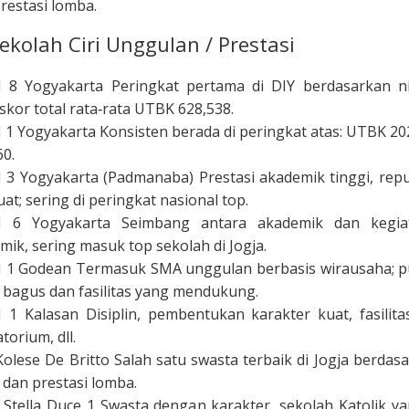
restasi lomba.
kolah Ciri Unggulan / Prestasi
8 Yogyakarta Peringkat pertama di DIY berdasarkan n
 skor total rata‐rata UTBK 628,538.
1 Yogyakarta Konsisten berada di peringkat atas: UTBK 202
60.
3 Yogyakarta (Padmanaba) Prestasi akademik tinggi, repu
at; sering di peringkat nasional top.
 6 Yogyakarta Seimbang antara akademik dan kegia
mik, sering masuk top sekolah di Jogja.
1 Godean Termasuk SMA unggulan berbasis wirausaha; pu
bagus dan fasilitas yang mendukung.
1 Kalasan Disiplin, pembentukan karakter kuat, fasilita
torium, dll.
olese De Britto Salah satu swasta terbaik di Jogja berdasa
dan prestasi lomba.
Stella Duce 1 Swasta dengan karakter, sekolah Katolik y