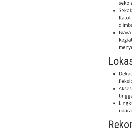
sekol
Sekol
Katol
diimb
Biaya
kegia
menye
Lokas
Dekat
fleksi
Akses
tingga
Lingk
udara
Rekom