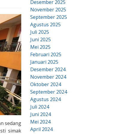
Desember 2025
November 2025
September 2025
Agustus 2025
Juli 2025
Juni 2025
Mei 2025
Februari 2025
Januari 2025
Desember 2024
November 2024
Oktober 2024
September 2024
Agustus 2024
Juli 2024
Juni 2024
Mei 2024
dan sedang
April 2024
sti simak