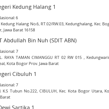
egeri Kedung Halang 1
Nasional: 6
Jl. Kedung Halang No.6, RT.02/RW.03, Kedunghalang, Kec. Bo
, Jawa Barat 16158
IT Abdullah Bin Nuh (SDIT ABN)
Nasional: 7
 JL. RAYA TAMAN CIMANGGU RT 02 RW 015 , Kedungwarin
al, Kota Bogor Prov. Jawa Barat
egeri Cibuluh 1
Nasional: 7
 Jl. K.S Tubun No.222, CIBULUH, Kec. Kota Bogor Utara, K
 Barat
Dewi Sartika 1