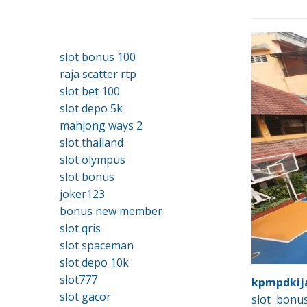
slot bonus 100
raja scatter rtp
slot bet 100
slot depo 5k
mahjong ways 2
slot thailand
slot olympus
slot bonus
joker123
bonus new member
slot qris
slot spaceman
slot depo 10k
slot777
kpmpdkij
slot gacor
slot bon