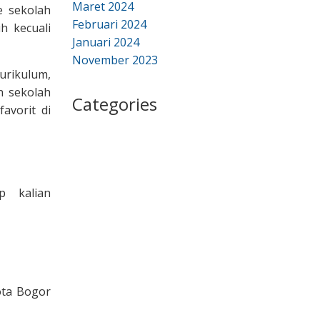
Maret 2024
e sekolah
Februari 2024
h kecuali
Januari 2024
November 2023
urikulum,
n sekolah
Categories
avorit di
p kalian
ota Bogor