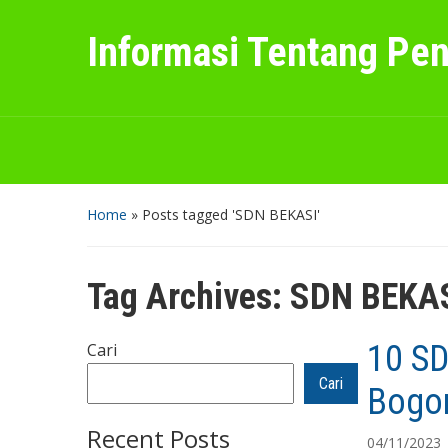
Informasi Tentang Pen
Home
»
Posts tagged 'SDN BEKASI'
Tag Archives:
SDN BEKA
10 SD
Cari
Cari
Bogo
Recent Posts
04/11/2023