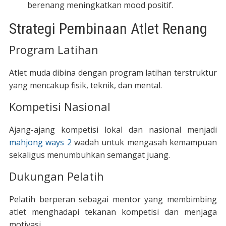
berenang meningkatkan mood positif.
Strategi Pembinaan Atlet Renang
Program Latihan
Atlet muda dibina dengan program latihan terstruktur
yang mencakup fisik, teknik, dan mental.
Kompetisi Nasional
Ajang-ajang kompetisi lokal dan nasional menjadi
mahjong ways 2
wadah untuk mengasah kemampuan
sekaligus menumbuhkan semangat juang.
Dukungan Pelatih
Pelatih berperan sebagai mentor yang membimbing
atlet menghadapi tekanan kompetisi dan menjaga
motivasi.