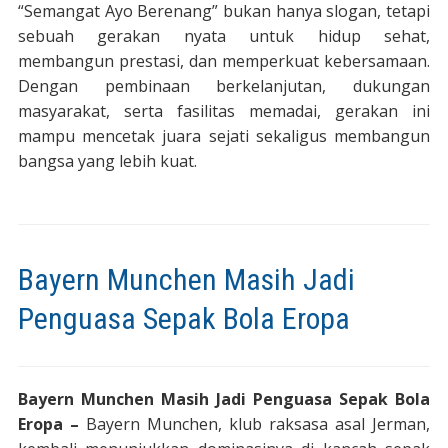
“Semangat Ayo Berenang” bukan hanya slogan, tetapi
sebuah gerakan nyata untuk hidup sehat,
membangun prestasi, dan memperkuat kebersamaan.
Dengan pembinaan berkelanjutan, dukungan
masyarakat, serta fasilitas memadai, gerakan ini
mampu mencetak juara sejati sekaligus membangun
bangsa yang lebih kuat.
Bayern Munchen Masih Jadi
Penguasa Sepak Bola Eropa
Bayern Munchen Masih Jadi Penguasa Sepak Bola
Eropa –
Bayern Munchen, klub raksasa asal Jerman,