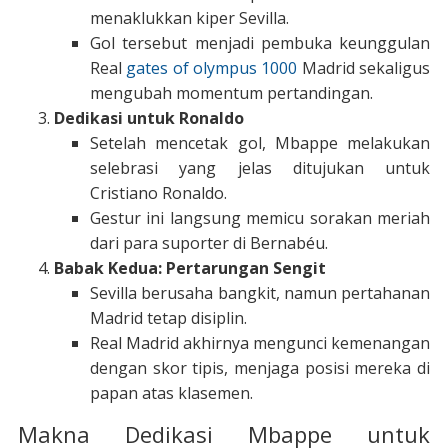
menaklukkan kiper Sevilla.
Gol tersebut menjadi pembuka keunggulan
Real
gates of olympus 1000
Madrid sekaligus
mengubah momentum pertandingan.
Dedikasi untuk Ronaldo
Setelah mencetak gol, Mbappe melakukan
selebrasi yang jelas ditujukan untuk
Cristiano Ronaldo.
Gestur ini langsung memicu sorakan meriah
dari para suporter di Bernabéu.
Babak Kedua: Pertarungan Sengit
Sevilla berusaha bangkit, namun pertahanan
Madrid tetap disiplin.
Real Madrid akhirnya mengunci kemenangan
dengan skor tipis, menjaga posisi mereka di
papan atas klasemen.
Makna Dedikasi Mbappe untuk