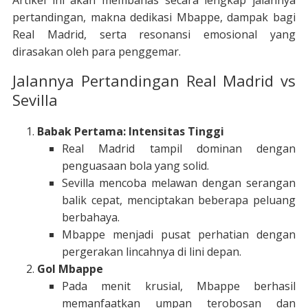
Artikel ini akan membahas secara lengkap jalannya
pertandingan, makna dedikasi Mbappe, dampak bagi
Real Madrid, serta resonansi emosional yang
dirasakan oleh para penggemar.
Jalannya Pertandingan Real Madrid vs
Sevilla
Babak Pertama: Intensitas Tinggi
Real Madrid tampil dominan dengan
penguasaan bola yang solid.
Sevilla mencoba melawan dengan serangan
balik cepat, menciptakan beberapa peluang
berbahaya.
Mbappe menjadi pusat perhatian dengan
pergerakan lincahnya di lini depan.
Gol Mbappe
Pada menit krusial, Mbappe berhasil
memanfaatkan umpan terobosan dan