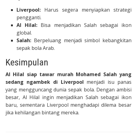
Liverpool:
Harus segera menyiapkan strategi
pengganti.
Al Hilal:
Bisa menjadikan Salah sebagai ikon
global.
Salah:
Berpeluang menjadi simbol kebangkitan
sepak bola Arab.
Kesimpulan
Al Hilal siap tawar murah Mohamed Salah yang
sedang ngambek di Liverpool
menjadi isu panas
yang mengguncang dunia sepak bola. Dengan ambisi
besar, Al Hilal ingin menjadikan Salah sebagai ikon
baru, sementara Liverpool menghadapi dilema besar
jika kehilangan bintang mereka.