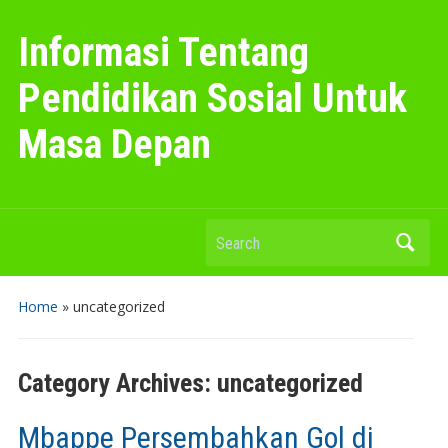
Informasi Tentang
Pendidikan Sosial Untuk
Masa Depan
Search
Home
» uncategorized
Category Archives:
uncategorized
Mbappe Persembahkan Gol di