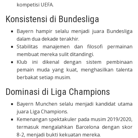
kompetisi UEFA.
Konsistensi di Bundesliga
Bayern hampir selalu menjadi juara Bundesliga
dalam dua dekade terakhir.
Stabilitas manajemen dan filosofi permainan
membuat mereka sulit ditandingi.
Klub ini dikenal dengan sistem pembinaan
pemain muda yang kuat, menghasilkan talenta
berbakat setiap musim.
Dominasi di Liga Champions
Bayern Munchen selalu menjadi kandidat utama
juara Liga Champions.
Kemenangan spektakuler pada musim 2019/2020,
termasuk mengalahkan Barcelona dengan skor
8-2, menjadi bukti kekuatan mereka.