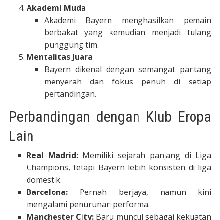
Akademi Muda
Akademi Bayern menghasilkan pemain
berbakat yang kemudian menjadi tulang
punggung tim.
Mentalitas Juara
Bayern dikenal dengan semangat pantang
menyerah dan fokus penuh di setiap
pertandingan.
Perbandingan dengan Klub Eropa
Lain
Real Madrid:
Memiliki sejarah panjang di Liga
Champions, tetapi Bayern lebih konsisten di liga
domestik.
Barcelona:
Pernah berjaya, namun kini
mengalami penurunan performa.
Manchester City:
Baru muncul sebagai kekuatan