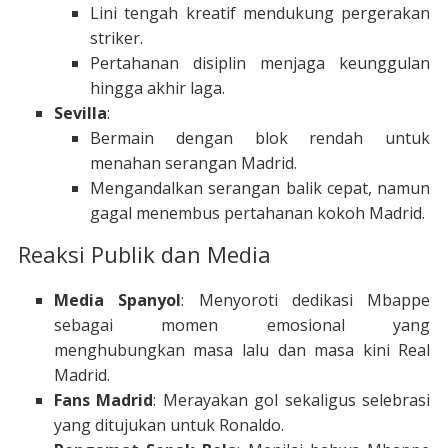
Lini tengah kreatif mendukung pergerakan
striker.
Pertahanan disiplin menjaga keunggulan
hingga akhir laga.
Sevilla
:
Bermain dengan blok rendah untuk
menahan serangan Madrid.
Mengandalkan serangan balik cepat, namun
gagal menembus pertahanan kokoh Madrid.
Reaksi Publik dan Media
Media Spanyol
: Menyoroti dedikasi Mbappe
sebagai momen emosional yang
menghubungkan masa lalu dan masa kini Real
Madrid.
Fans Madrid
: Merayakan gol sekaligus selebrasi
yang ditujukan untuk Ronaldo.