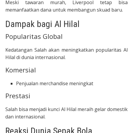
Meski tawaran murah, Liverpool tetap bisa
memanfaatkan dana untuk membangun skuad baru.
Dampak bagi Al Hilal
Popularitas Global
Kedatangan Salah akan meningkatkan popularitas Al
Hilal di dunia internasional.
Komersial
Penjualan merchandise meningkat
Prestasi
Salah bisa menjadi kunci Al Hilal meraih gelar domestik
dan internasional.
Reaksi Dunia Sepak Bola